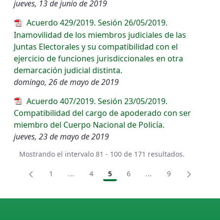
jueves, 13 de junio de 2019
Acuerdo 429/2019. Sesión 26/05/2019.
Inamovilidad de los miembros judiciales de las
Juntas Electorales y su compatibilidad con el
ejercicio de funciones jurisdiccionales en otra
demarcación judicial distinta.
domingo, 26 de mayo de 2019
Acuerdo 407/2019. Sesión 23/05/2019.
Compatibilidad del cargo de apoderado con ser
miembro del Cuerpo Nacional de Policía.
jueves, 23 de mayo de 2019
Mostrando el intervalo 81 - 100 de 171 resultados.
1
...
4
5
6
...
9
Página
Páginas intermedias Use TAB para desplaz
Página
Página
Página
Páginas intermedias
Página