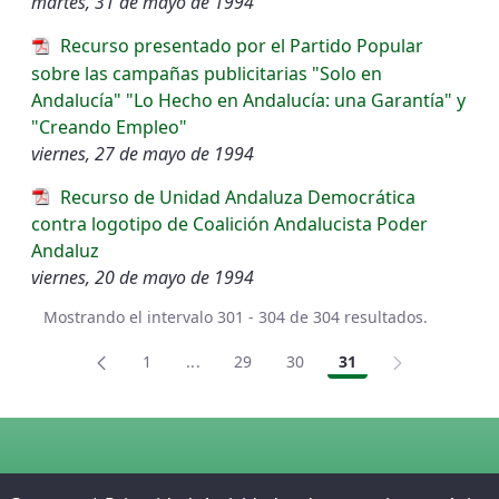
martes, 31 de mayo de 1994
Recurso presentado por el Partido Popular
sobre las campañas publicitarias "Solo en
Andalucía" "Lo Hecho en Andalucía: una Garantía" y
"Creando Empleo"
viernes, 27 de mayo de 1994
Recurso de Unidad Andaluza Democrática
contra logotipo de Coalición Andalucista Poder
Andaluz
viernes, 20 de mayo de 1994
Mostrando el intervalo 301 - 304 de 304 resultados.
1
...
29
30
31
Página
Páginas intermedias Use TAB para des
Página
Página
Página