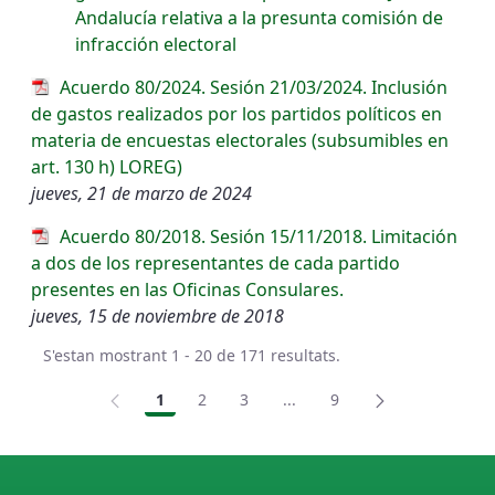
Andalucía relativa a la presunta comisión de
infracción electoral
Acuerdo 80/2024. Sesión 21/03/2024. Inclusión
de gastos realizados por los partidos políticos en
materia de encuestas electorales (subsumibles en
art. 130 h) LOREG)
jueves, 21 de marzo de 2024
Acuerdo 80/2018. Sesión 15/11/2018. Limitación
a dos de los representantes de cada partido
presentes en las Oficinas Consulares.
jueves, 15 de noviembre de 2018
S'estan mostrant 1 - 20 de 171 resultats.
1
2
3
...
9
Pàgina
Pàgina
Pàgina
Pàgines intermèdies Utili
Pàgina