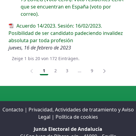
que se encuentran en España (voto por
correo).
Acuerdo 14/2023. Sesión: 16/02/2023.
Posibilidad de ser candidato padeciendo invalidez
absoluta par toda profesión
jueves, 16 de febrero de 2023
Zeige 1 bis 20 von 172 Einträgen.
1
2
3
...
9
Seite
Seite
Seite
Zwischenseiten Navigieren
Seite
Contacto
|
Privacidad, Actividades de tratamiento y Aviso
Legal
|
Política de cookies
Junta Electoral de Andalucía